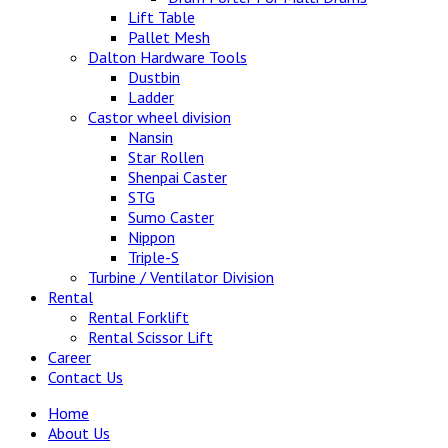
Lift Table
Pallet Mesh
Dalton Hardware Tools
Dustbin
Ladder
Castor wheel division
Nansin
Star Rollen
Shenpai Caster
STG
Sumo Caster
Nippon
Triple-S
Turbine / Ventilator Division
Rental
Rental Forklift
Rental Scissor Lift
Career
Contact Us
Home
About Us