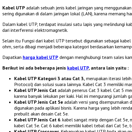
Kabel UTP
adalah sebuah jenis kabel jaringan yang menggunakan
sering digunakan di dalam jaringan lokal (LAN), karena memang har
Dalam kabel UTP, terdapat insulasi satu lapis yang melindungi kabe
dari interferensi elektromagnetik.
Selain itu Fungsi dari kabel UTP tersebut digunakan sebagai kab
ohm, serta dibagi menjadi beberapa kategori berdasarkan kemamp
Dapatkan
harga kabel UTP
dengan menghubungi team sales kam
Berikut ini ada beberapa jenis
kabel UTP
, antara lain yaitu :
Kabel UTP Kategori 3 atau Cat 3,
merupakan iterasi lebih
Protocol) dan solusi suara lainnya. Kabel Cat 3 memiliki ma
Kabel UTP Jenis Cat
adalah penerus Cat 3 kabel. Cat 5 me
karena banyak lekukan per kaki. Hal ini mengurangi jumlah g
Kabel UTP Jenis Cat 5e
adalah versi yang disempurnakan d
digunakan pada aplikasi bisnis. Karena harga yang lebih rend
prebuilt akan desain Cat 5e.
Kabel UTP Jenis Cat 6
. kabel sangat mirip dengan Cat 5e,
kabel Cat 5e. Cat 6 kabel memiliki kabel tebal dari Cat 5e, 
Kabel UTP Crossover.
Kebanyakan kabel UTP Anda akan men