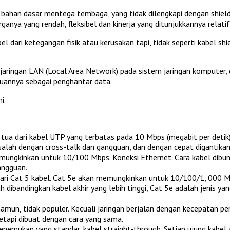
 bahan dasar mentega tembaga, yang tidak dilengkapi dengan shield
ganya yang rendah, fleksibel dan kinerja yang ditunjukkannya relatif
l dari ketegangan fisik atau kerusakan tapi, tidak seperti kabel shie
el jaringan LAN (Local Area Network) pada sistem jaringan kompute
uannya sebagai penghantar data.
i.
 tua dari kabel UTP yang terbatas pada 10 Mbps (megabit per detik)
salah dengan cross-talk dan gangguan, dan dengan cepat digantikan 
mungkinkan untuk 10/100 Mbps. Koneksi Ethernet. Cara kabel dibun
angguan.
ari Cat 5 kabel. Cat 5e akan memungkinkan untuk 10/100/1, 000 Mbp
ah dibandingkan kabel akhir yang lebih tinggi, Cat 5e adalah jenis y
 namun, tidak populer. Kecuali jaringan berjalan dengan kecepatan 
tetapi dibuat dengan cara yang sama.
emukan yang standar, kabel straight-through. Setiap ujung kabel 