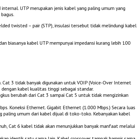
 internal. UTP merupakan jenis kabel yang paling umum yang
 bagus.
lded twisted – pair (STP), insulasi tersebut tidak melindungi kabel
r, dan biasanya kabel UTP mempunyai impedansi kurang lebih 100
. Cat 3 tidak banyak digunakan untuk VOIP (Voice-Over Internet
dengan kabel kualitas tinggi sebagai standar.
gkus berubah dari Cat 3 sampai Cat 5 untuk tidak mengizinkan
s. Koneksi Ethernet. Gigabit Ethernet (1.000 Mbps.) Secara luas
ang paling umum dari kabel dijual di toko-toko. Kebanyakan kabel
penuh, Cat 6 kabel tidak akan menunjukkan banyak manfaat melalui
akan identik satu sama lain. Kabel crossover tampak hampir sama