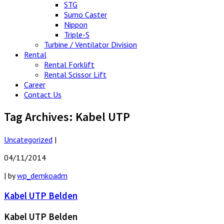
STG
Sumo Caster
Nippon
Triple-S
Turbine / Ventilator Division
Rental
Rental Forklift
Rental Scissor Lift
Career
Contact Us
Tag Archives:
Kabel UTP
Uncategorized
|
04/11/2014
|
by
wp_demkoadm
Kabel UTP Belden
Kabel UTP Belden