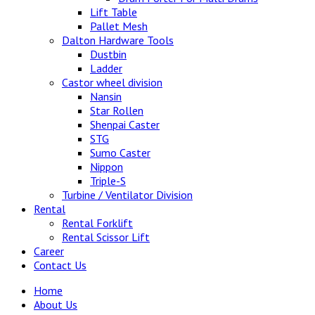
Lift Table
Pallet Mesh
Dalton Hardware Tools
Dustbin
Ladder
Castor wheel division
Nansin
Star Rollen
Shenpai Caster
STG
Sumo Caster
Nippon
Triple-S
Turbine / Ventilator Division
Rental
Rental Forklift
Rental Scissor Lift
Career
Contact Us
Home
About Us