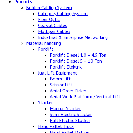
Products
Belden Cabling System
Category Cabling System
Fiber Optic
Coaxial Cables
Multipair Cables
Industrial & Enterprise Networking
Material handling
Forklift
Forklift Diesel 1.0 – 4.5 Ton
Forklift Diesel 5 – 10 Ton
Forklift Elektrik
Jual Lift Equipment
Boom Lift
Scissor Lift
Aerial Order Picker
Aerial Work Platform / Vertical Lift
Stacker
Manual Stacker
Semi Electric Stacker
Full Electric Stacker
Hand Pallet Truck
Hand Pallet Dalton